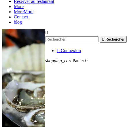
Réserver au restaurant
More
More
More
Contact
blog


Rechercher

Connexion
shopping_cart
Panier
0