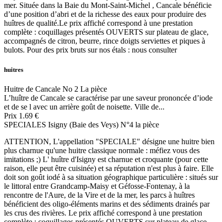
mer. Située dans la Baie du Mont-Saint-Michel , Cancale bénéficie
d’une position d’abri et de la richesse des eaux pour produire des
huîtres de qualité.Le prix affiché correspond à une prestation
complète : coquillages présentés OUVERTS sur plateau de glace,
accompagnés de citron, beurre, rince doigts serviettes et piques à
bulots. Pour des prix bruts sur nos étals : nous consulter
huitres
Huitre de Cancale No 2 La pièce
L’huître de Cancale se caractérise par une saveur prononcée d’iode
et de se l avec un arrière goût de noisette. Ville de...
Prix
1.69 €
SPECIALES Isigny (Baie des Veys) N°4 la pièce
ATTENTION, L'appellation "SPECIALE" désigne une huitre bien
plus charnue qu'une huitre classique normale : méfiez vous des
imitations ;) L' huître d'Isigny est charnue et croquante (pour cette
raison, elle peut être cuisinée) et sa réputation n'est plus à faire. Elle
doit son goût iodé à sa situation géographique particulière : situés sur
le littoral entre Grandcamp-Maisy et Géfosse-Fontenay, à la
rencontre de l'Aure, de la Vire et de la mer, les parcs à huîtres
bénéficient des oligo-éléments marins et des sédiments drainés par
les crus des rivières. Le prix affiché correspond à une prestation
complète : coquillages présentés OUVERTS sur plateau de glace,