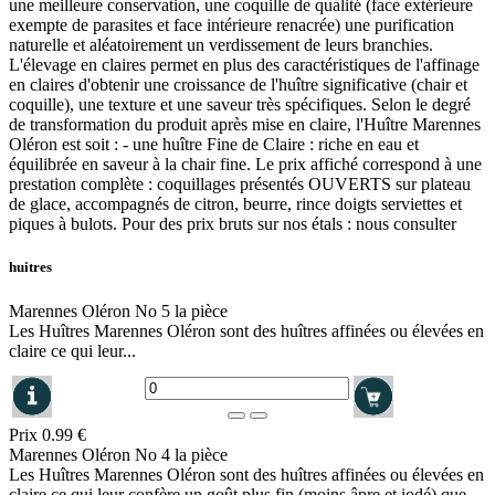
une meilleure conservation, une coquille de qualité (face extérieure
exempte de parasites et face intérieure renacrée) une purification
naturelle et aléatoirement un verdissement de leurs branchies.
L'élevage en claires permet en plus des caractéristiques de l'affinage
en claires d'obtenir une croissance de l'huître significative (chair et
coquille), une texture et une saveur très spécifiques. Selon le degré
de transformation du produit après mise en claire, l'Huître Marennes
Oléron est soit : - une huître Fine de Claire : riche en eau et
équilibrée en saveur à la chair fine. Le prix affiché correspond à une
prestation complète : coquillages présentés OUVERTS sur plateau
de glace, accompagnés de citron, beurre, rince doigts serviettes et
piques à bulots. Pour des prix bruts sur nos étals : nous consulter
huitres
Marennes Oléron No 5 la pièce
Les Huîtres Marennes Oléron sont des huîtres affinées ou élevées en
claire ce qui leur...
Prix
0.99 €
Marennes Oléron No 4 la pièce
Les Huîtres Marennes Oléron sont des huîtres affinées ou élevées en
claire ce qui leur confère un goût plus fin (moins âpre et iodé) que