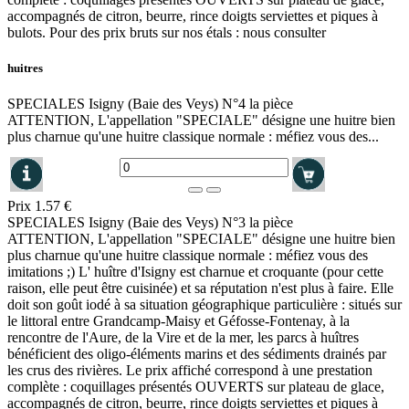
accompagnés de citron, beurre, rince doigts serviettes et piques à
bulots. Pour des prix bruts sur nos étals : nous consulter
huitres
SPECIALES Isigny (Baie des Veys) N°4 la pièce
ATTENTION, L'appellation "SPECIALE" désigne une huitre bien
plus charnue qu'une huitre classique normale : méfiez vous des...
Prix
1.57 €
SPECIALES Isigny (Baie des Veys) N°3 la pièce
ATTENTION, L'appellation "SPECIALE" désigne une huitre bien
plus charnue qu'une huitre classique normale : méfiez vous des
imitations ;) L' huître d'Isigny est charnue et croquante (pour cette
raison, elle peut être cuisinée) et sa réputation n'est plus à faire. Elle
doit son goût iodé à sa situation géographique particulière : situés sur
le littoral entre Grandcamp-Maisy et Géfosse-Fontenay, à la
rencontre de l'Aure, de la Vire et de la mer, les parcs à huîtres
bénéficient des oligo-éléments marins et des sédiments drainés par
les crus des rivières. Le prix affiché correspond à une prestation
complète : coquillages présentés OUVERTS sur plateau de glace,
accompagnés de citron, beurre, rince doigts serviettes et piques à