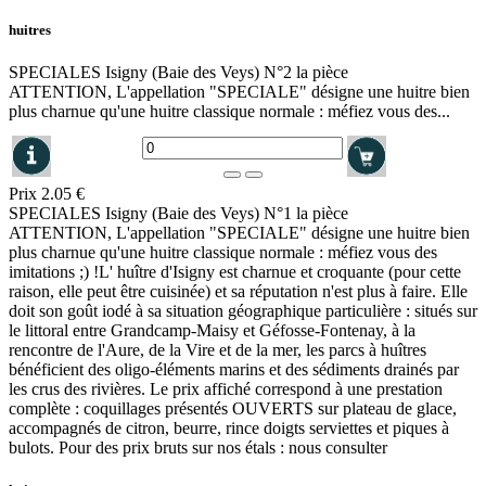
huitres
SPECIALES Isigny (Baie des Veys) N°2 la pièce
ATTENTION, L'appellation "SPECIALE" désigne une huitre bien
plus charnue qu'une huitre classique normale : méfiez vous des...
Prix
2.05 €
SPECIALES Isigny (Baie des Veys) N°1 la pièce
ATTENTION, L'appellation "SPECIALE" désigne une huitre bien
plus charnue qu'une huitre classique normale : méfiez vous des
imitations ;) !L' huître d'Isigny est charnue et croquante (pour cette
raison, elle peut être cuisinée) et sa réputation n'est plus à faire. Elle
doit son goût iodé à sa situation géographique particulière : situés sur
le littoral entre Grandcamp-Maisy et Géfosse-Fontenay, à la
rencontre de l'Aure, de la Vire et de la mer, les parcs à huîtres
bénéficient des oligo-éléments marins et des sédiments drainés par
les crus des rivières. Le prix affiché correspond à une prestation
complète : coquillages présentés OUVERTS sur plateau de glace,
accompagnés de citron, beurre, rince doigts serviettes et piques à
bulots. Pour des prix bruts sur nos étals : nous consulter