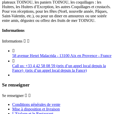
plateaux TOINOU, les paniers TOINOU, les coquillages : les
Huitres, les Huitres d’Exception, les autres Coquillages et crustacés.
Pour vos réceptions, pour les fêtes (Noël, nouvelle année, Pâques,
Saint-Valentin, etc.), ou pour un diner en amoureux ou une soirée
entre amis, dégustez ou offrez des fruits de mer TOINOU.
Informations
Informations



58 avenue Henri Malacrida - 13100 Aix en Provence - France

Call us:
+33 4 42 58 08 59 (prix d’un appel local depuis la
Fance)
(prix d’un appel local depuis la Fance)
Se renseigner
Se renseigner


Conditions générales de vente
Mise à disposition et livraison
L'Etalage et le Restaurant