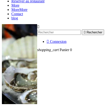
Réserver au restaurant
More
More
More
Contact
blog


Rechercher

Connexion
shopping_cart
Panier
0