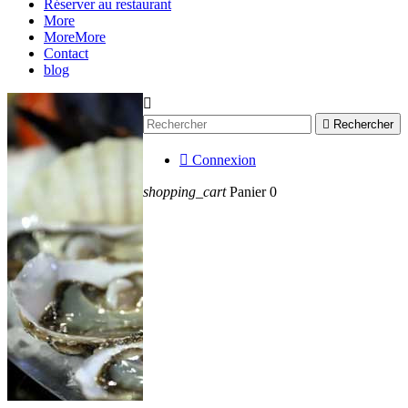
Réserver au restaurant
More
More
More
Contact
blog


Rechercher

Connexion
shopping_cart
Panier
0