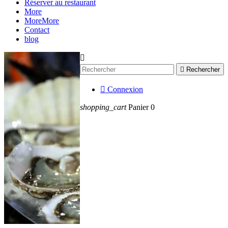
Réserver au restaurant
More
More
More
Contact
blog


Rechercher

Connexion
shopping_cart
Panier
0