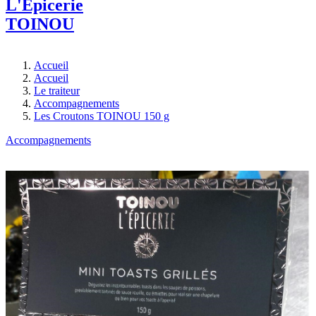
L'Epicerie
TOINOU
Accueil
Accueil
Le traiteur
Accompagnements
Les Croutons TOINOU 150 g
Accompagnements