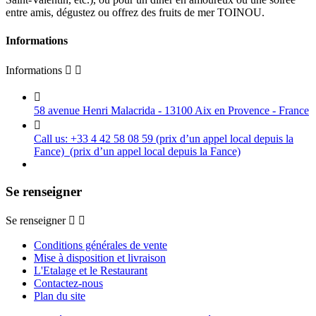
entre amis, dégustez ou offrez des fruits de mer TOINOU.
Informations
Informations



58 avenue Henri Malacrida - 13100 Aix en Provence - France

Call us:
+33 4 42 58 08 59 (prix d’un appel local depuis la
Fance)
(prix d’un appel local depuis la Fance)
Se renseigner
Se renseigner


Conditions générales de vente
Mise à disposition et livraison
L'Etalage et le Restaurant
Contactez-nous
Plan du site