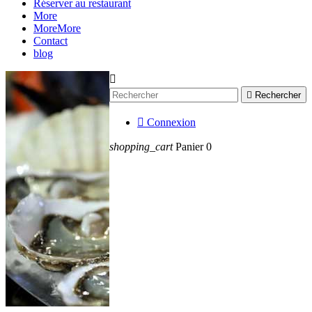
Réserver au restaurant
More
More
More
Contact
blog


Rechercher

Connexion
shopping_cart
Panier
0