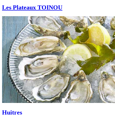
Les Plateaux TOINOU
Huitres