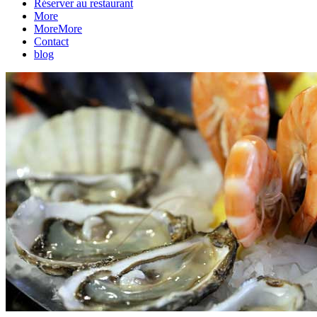
Réserver au restaurant
More
More
More
Contact
blog