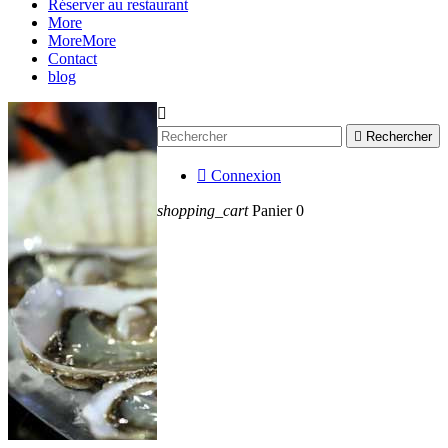
Réserver au restaurant
More
More
More
Contact
blog


Rechercher

Connexion
shopping_cart
Panier
0