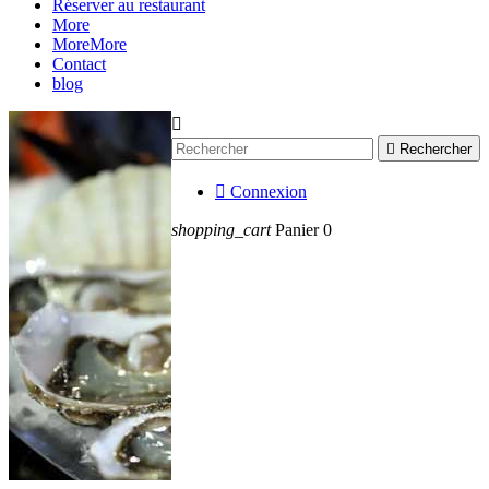
Réserver au restaurant
More
More
More
Contact
blog


Rechercher

Connexion
shopping_cart
Panier
0